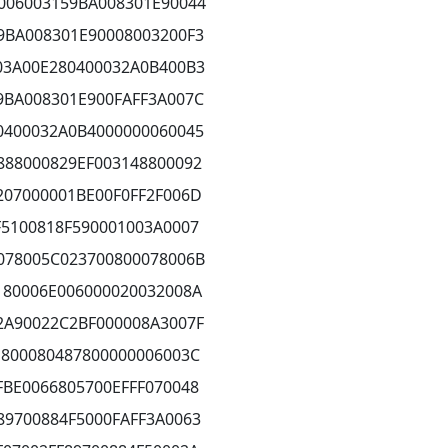
006003159BA008301E90044
9BA008301E90008003200F3
03A00E280400032A0B400B3
9BA008301E900FAFF3A007C
0400032A0B4000000060045
888000829EF003148800092
207000001BE00F0FF2F006D
F5100818F590001003A0007
078005C023700800078006B
180006E006000020032008A
2A90022C2BF000008A3007F
1800080487800000006003C
FBE0066805700EFFF070048
89700884F5000FAFF3A0063