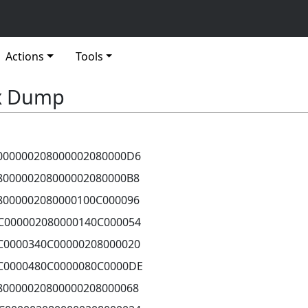
Actions
Tools
ex Dump
000000208000002080000D6
800000208000002080000B8
8000002080000100C000096
C000002080000140C000054
C0000340C00000208000020
C0000480C0000080C0000DE
80000020800000208000068