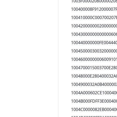
1003F00002080000020
100400008F912000007
100410000C000700207
1004200000002000000
1004300000000000060
100440000000FE00444
1004500003003200000
1004600000000600910
1004700015003700E28
10048000E280400032A
1004900032A0B400000
1004A000602CE100040
1004B000FDFF3E00040
1004C0000082EB00040