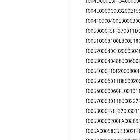
1004D000E8FF3A00000
1004E0000C003200215
1004F0000400E000030
10050000F5FF370011D
100510008100E800E18
1005200040C02000304
1005300040488000600
10054000F10F2000800
100550006011B800020
100560000060FE00101
1005700030118000222
10058000F7FF3200301
100590000200FA00889
1005A00058C5B3002FF