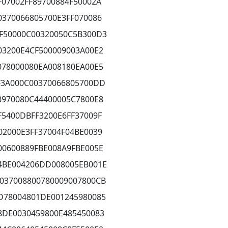
F07002FF89700884F50002A
0370066805700E3FF070086
F50000C00320050C5B300D3
03200E4CF500009003A00E2
078000080EA008180EA00E5
F3A000C00370066805700DD
8970080C44400005C7800E8
F5400DBFF3200E6FF37009F
02000E3FF37004F04BE0039
00600889FBE008A9FBE005E
4BE004206DD008005EB001E
037008800780009007800CB
D78004801DE001245980085
8DE0030459800E485450083