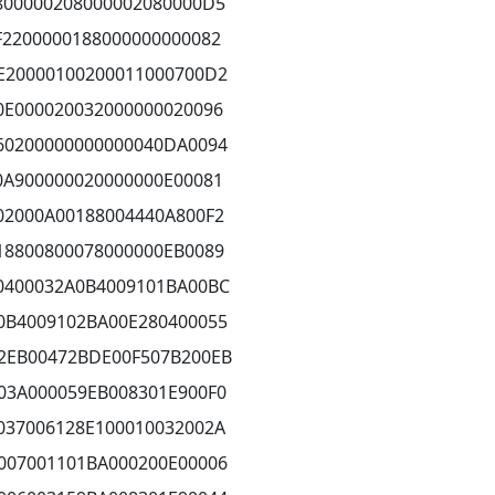
800000208000002080000D5
F2200000188000000000082
E20000100200011000700D2
0E000020032000000020096
60200000000000040DA0094
0A900000020000000E00081
02000A00188004440A800F2
18800800078000000EB0089
0400032A0B4009101BA00BC
0B4009102BA00E280400055
2EB00472BDE00F507B200EB
03A000059EB008301E900F0
037006128E100010032002A
007001101BA000200E00006