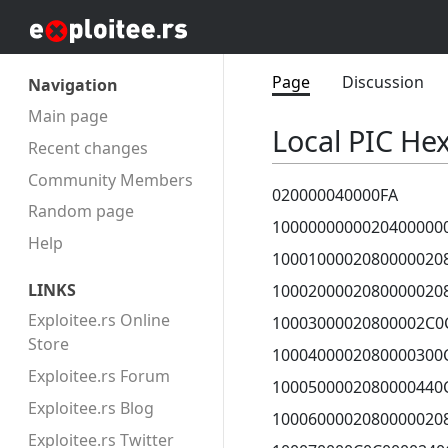
Page
Discussion
Navigation
Main page
Local PIC H
Recent changes
Community Members
020000040000FA
Random page
1000000000020400000
Help
1000100002080000020
LINKS
1000200002080000020
Exploitee.rs Online
10003000020800002C0
Store
1000400002080000300
Exploitee.rs Forum
1000500002080000440
Exploitee.rs Blog
1000600002080000020
Exploitee.rs Twitter